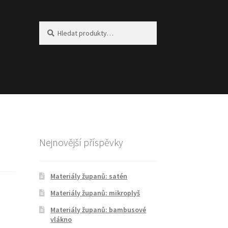
Hledat:
Hledat
Nejnovější příspěvky
Materiály županů: satén
Materiály županů: mikroplyš
Materiály županů: bambusové
vlákno