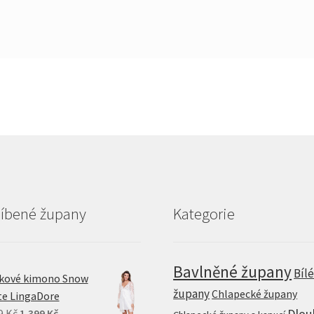
líbené župany
Kategorie
Bavlněné župany
Bíl
jkové kimono Snow
župany
Chlapecké župany
te LingaDore
Original
Current
Dlou
9
Kč
1.399
Kč