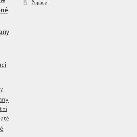
Župany
ěné
any
ucí
ny
any
tní
até
vé