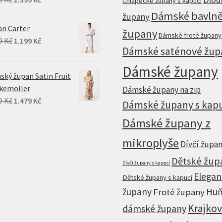
Chlapecké župany s kapucí
price
price
Dámské bavln
župany
was:
is:
n Carter
župany
Dámské froté župany
1.749 Kč.
1.399 Kč.
Original
Current
9
Kč
1.199
Kč
Dámské saténové žup
price
price
was:
is:
Dámské župany
ký župan Satin Fruit
1.499 Kč.
1.199 Kč.
kemöller
Dámské župany na zip
Original
Current
9
Kč
1.479
Kč
Dámské župany s kap
price
price
Dámské župany z
was:
is:
1.849 Kč.
1.479 Kč.
mikroplyše
Dívčí župa
Dětské žup
Dívčí župany s kapucí
Elegan
Dětské župany s kapucí
župany
Huň
Froté župany
Krajko
dámské župany