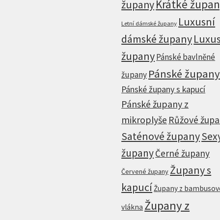
Krátké župa
župany
Luxusní
Letní dámské župany
dámské župany
Luxus
župany
Pánské bavlněné
Pánské župan
župany
Pánské župany s kapucí
Pánské župany z
mikroplyše
Růžové žup
Saténové župany
Sex
župany
Černé župany
Župany s
Červené župany
kapucí
Župany z bambuso
Župany z
vlákna