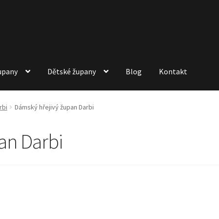
upany
Dětské župany
Blog
Kontakt
rbi
Dámský hřejivý župan Darbi
an Darbi