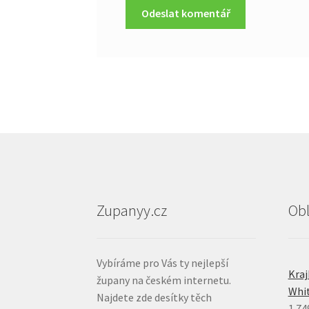
Zupanyy.cz
Ob
Vybíráme pro Vás ty nejlepší
Kra
župany na českém internetu.
Whi
Najdete zde desítky těch
1.74