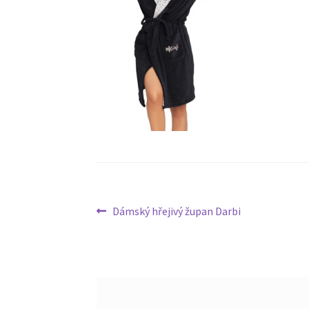
Navigace
Předchozí
Dámský hřejivý župan Darbi
příspěvek:
pro
příspěvek