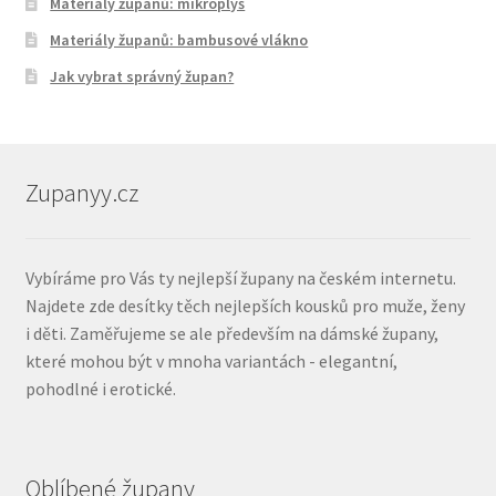
Materiály županů: mikroplyš
Materiály županů: bambusové vlákno
Jak vybrat správný župan?
Zupanyy.cz
Vybíráme pro Vás ty nejlepší župany na českém internetu.
Najdete zde desítky těch nejlepších kousků pro muže, ženy
i děti. Zaměřujeme se ale především na dámské župany,
které mohou být v mnoha variantách - elegantní,
pohodlné i erotické.
Oblíbené župany