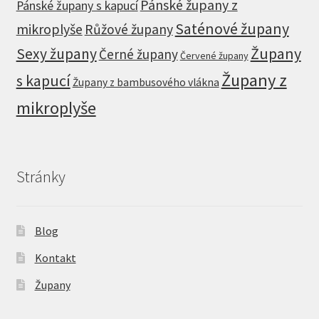
Pánské župany z
Pánské župany s kapucí
Saténové župany
mikroplyše
Růžové župany
Župany
Sexy župany
Černé župany
Červené župany
Župany z
s kapucí
Župany z bambusového vlákna
mikroplyše
Stránky
Blog
Kontakt
Župany