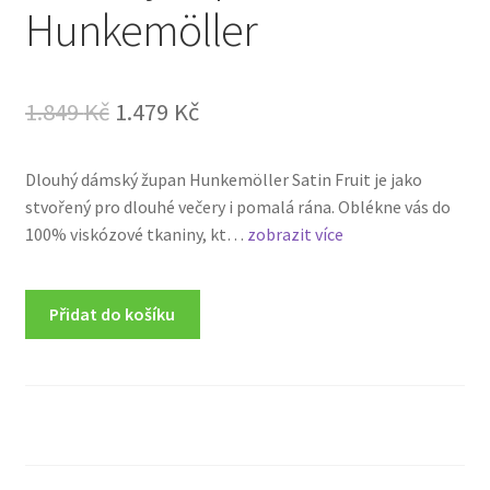
Hunkemöller
Original
Current
1.849
Kč
1.479
Kč
price
price
Dlouhý dámský župan Hunkemöller Satin Fruit je jako
was:
is:
stvořený pro dlouhé večery i pomalá rána. Oblékne vás do
1.849 Kč.
1.479 Kč.
100% viskózové tkaniny, kt…
zobrazit více
Přidat do košíku