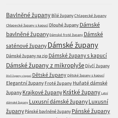
Bavlněné župany
Bílé župany
Chlapecké župany
Dámské
Dlouhé župany
Chlapecké župany s kapucí
bavlněné župany
Dámské
Dámské froté župany
Dámské župany
saténové župany
Dámské župany s kapucí
Dámské župany na zip
Dámské župany z mikroplyše
Dívčí župany
Dětské župany
Dětské župany s kapucí
Dívčí župany s kapucí
Elegantní župany
Huňaté dámské
Froté župany
Krátké župany
Krajkové župany
župany
Letní
Luxusní dámské župany
Luxusní
dámské župany
župany
Pánské župany
Pánské bavlněné župany