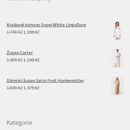
Krajkové kimono Snow White LingaDore
Original
Current
1.749
Kč
1.399
Kč
price
price
was:
is:
Župan Carter
1.749 Kč.
1.399 Kč.
Original
Current
1.499
Kč
1.199
Kč
price
price
was:
is:
Dámský župan Satin Fruit Hunkemöller
1.499 Kč.
1.199 Kč.
Original
Current
1.849
Kč
1.479
Kč
price
price
was:
is:
1.849 Kč.
1.479 Kč.
Kategorie