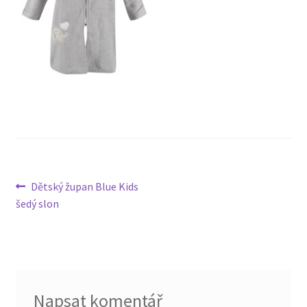
Navigace
Předchozí
Dětský župan Blue Kids
příspěvek:
šedý slon
pro
příspěvek
Napsat komentář