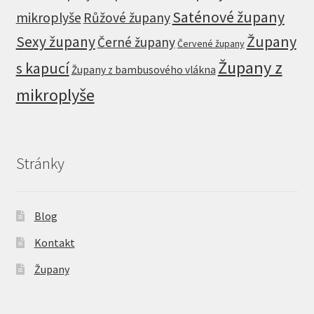
Saténové župany
mikroplyše
Růžové župany
Župany
Sexy župany
Černé župany
Červené župany
Župany z
s kapucí
Župany z bambusového vlákna
mikroplyše
Stránky
Blog
Kontakt
Župany