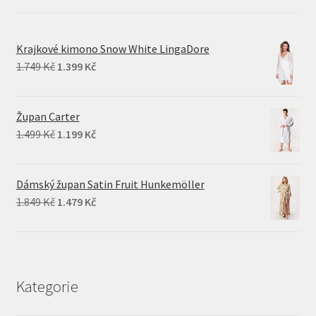
Krajkové kimono Snow White LingaDore
Original
Current
1.749
Kč
1.399
Kč
price
price
was:
is:
Župan Carter
1.749 Kč.
1.399 Kč.
Original
Current
1.499
Kč
1.199
Kč
price
price
was:
is:
Dámský župan Satin Fruit Hunkemöller
1.499 Kč.
1.199 Kč.
Original
Current
1.849
Kč
1.479
Kč
price
price
was:
is:
1.849 Kč.
1.479 Kč.
Kategorie