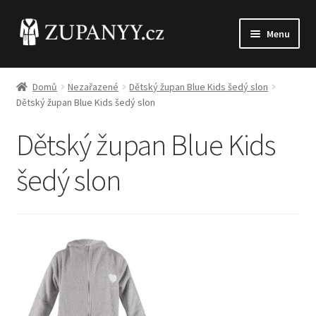
Přeskočit
Přejít
Menu
na
k
navigaci
obsahu
Domů
webu
Domů
Nezařazené
Dětský župan Blue Kids šedý slon
Expand
Dětský župan Blue Kids šedý slon
Dámské župany
child
Dětský župan Blue Kids
menu
Expand
Pánské župany
child
šedý slon
menu
Expand
Dětské župany
child
menu
Blog
Kontakt