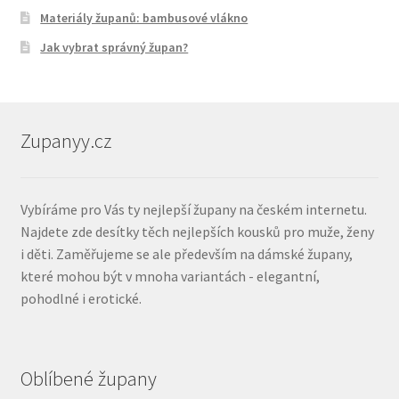
Materiály županů: bambusové vlákno
Jak vybrat správný župan?
Zupanyy.cz
Vybíráme pro Vás ty nejlepší župany na českém internetu.
Najdete zde desítky těch nejlepších kousků pro muže, ženy
i děti. Zaměřujeme se ale především na dámské župany,
které mohou být v mnoha variantách - elegantní,
pohodlné i erotické.
Oblíbené župany