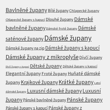
Bavlněné župany
Bílé župany
Chlapecké župany
Dámské
Dlouhé župany
Chlapecké župany s kapucí
bavlněné župany
Dámské
Dámské froté župany
Dámské župany
saténové župany
Dámské župany s kapucí
Dámské župany na zip
Dámské župany z mikroplyše
Dívčí župany
Dětské župany
Dětské župany s kapucí
Dívčí župany s kapucí
Elegantní župany
Huňaté dámské
Froté župany
Krátké župany
Krajkové župany
župany
Letní
Luxusní dámské župany
Luxusní
dámské župany
župany
Pánské župany
Pánské bavlněné župany
Pánské župany z
Pánské župany s kapucí