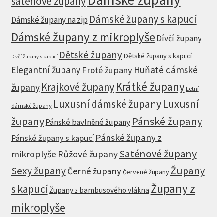
saténové župany
Dámské župany s kapucí
Dámské župany na zip
Dámské župany z mikroplyše
Dívčí župany
Dětské župany
Dětské župany s kapucí
Dívčí župany s kapucí
Elegantní župany
Huňaté dámské
Froté župany
Krátké župany
Krajkové župany
župany
Letní
Luxusní dámské župany
Luxusní
dámské župany
župany
Pánské župany
Pánské bavlněné župany
Pánské župany z
Pánské župany s kapucí
Saténové župany
mikroplyše
Růžové župany
Župany
Sexy župany
Černé župany
Červené župany
Župany z
s kapucí
Župany z bambusového vlákna
mikroplyše