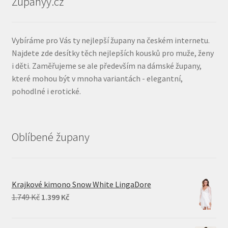
Zupanyy.cz
Vybíráme pro Vás ty nejlepší župany na českém internetu.
Najdete zde desítky těch nejlepších kousků pro muže, ženy
i děti. Zaměřujeme se ale především na dámské župany,
které mohou být v mnoha variantách - elegantní,
pohodlné i erotické.
Oblíbené župany
Krajkové kimono Snow White LingaDore
Original
Current
1.749
Kč
1.399
Kč
price
price
was:
is: