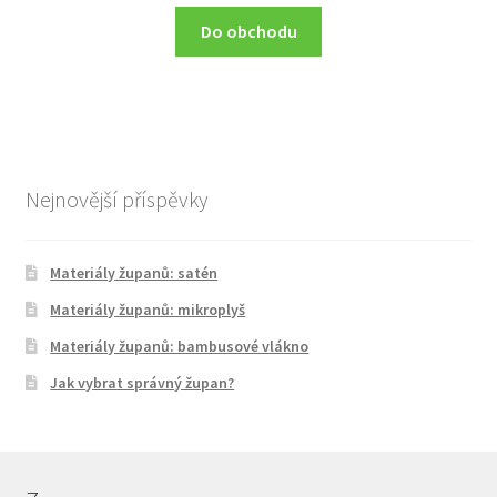
Do obchodu
Nejnovější příspěvky
Materiály županů: satén
Materiály županů: mikroplyš
Materiály županů: bambusové vlákno
Jak vybrat správný župan?