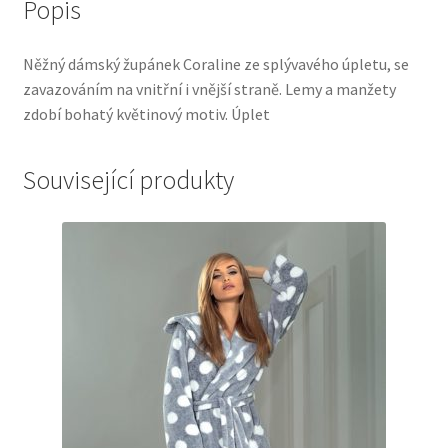
Popis
Něžný dámský župánek Coraline ze splývavého úpletu, se
zavazováním na vnitřní i vnější straně. Lemy a manžety
zdobí bohatý květinový motiv. Úplet
Související produkty