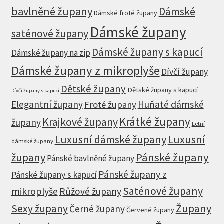
bavlněné župany
Dámské
Dámské froté župany
Dámské župany
saténové župany
Dámské župany s kapucí
Dámské župany na zip
Dámské župany z mikroplyše
Dívčí župany
Dětské župany
Dětské župany s kapucí
Dívčí župany s kapucí
Elegantní župany
Huňaté dámské
Froté župany
Krátké župany
Krajkové župany
župany
Letní
Luxusní dámské župany
Luxusní
dámské župany
župany
Pánské župany
Pánské bavlněné župany
Pánské župany z
Pánské župany s kapucí
Saténové župany
mikroplyše
Růžové župany
Župany
Sexy župany
Černé župany
Červené župany