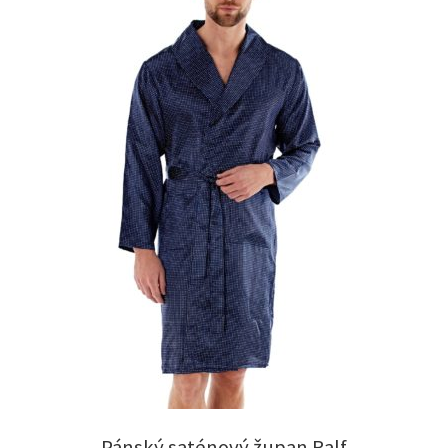
Pánský saténový župan Ralf