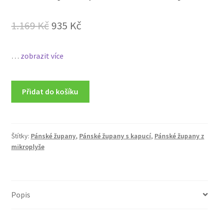
Original
Current
1.169
Kč
935
Kč
price
price
…
zobrazit více
was:
is:
1.169 Kč.
935 Kč.
Přidat do košíku
Štítky:
Pánské župany
,
Pánské župany s kapucí
,
Pánské župany z
mikroplyše
Popis