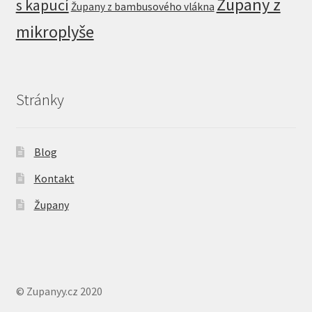
Župany z
s kapucí
Župany z bambusového vlákna
mikroplyše
Stránky
Blog
Kontakt
Župany
© Zupanyy.cz 2020