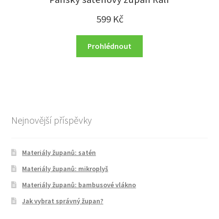
599
Kč
Prohlédnout
Nejnovější příspěvky
Materiály županů: satén
Materiály županů: mikroplyš
Materiály županů: bambusové vlákno
Jak vybrat správný župan?