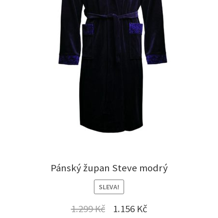
Pánský župan Steve modrý
SLEVA!
Original
Current
1.299
Kč
1.156
Kč