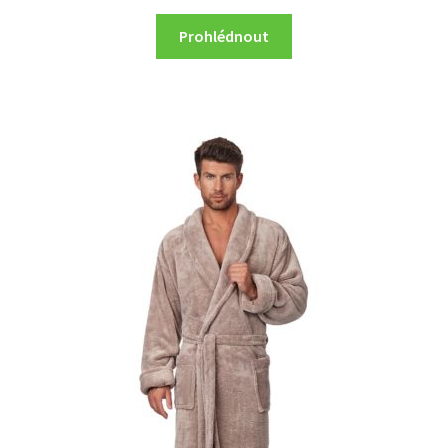
price
price
Prohlédnout
was:
is:
1.299 Kč.
1.156 Kč.