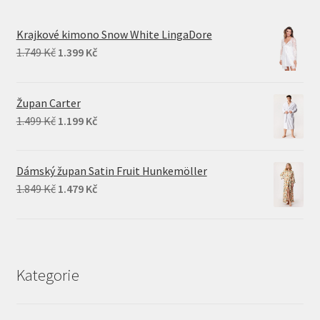
Krajkové kimono Snow White LingaDore
Original
Current
1.749
Kč
1.399
Kč
price
price
was:
is:
Župan Carter
1.749 Kč.
1.399 Kč.
Original
Current
1.499
Kč
1.199
Kč
price
price
was:
is:
Dámský župan Satin Fruit Hunkemöller
1.499 Kč.
1.199 Kč.
Original
Current
1.849
Kč
1.479
Kč
price
price
was:
is:
1.849 Kč.
1.479 Kč.
Kategorie