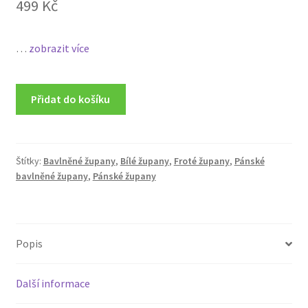
499
Kč
…
zobrazit více
Přidat do košíku
Štítky:
Bavlněné župany
,
Bílé župany
,
Froté župany
,
Pánské
bavlněné župany
,
Pánské župany
Popis
Další informace