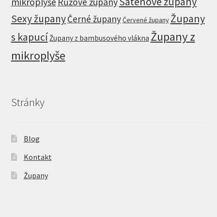
Saténové župany
mikroplyše
Růžové župany
Župany
Sexy župany
Černé župany
Červené župany
Župany z
s kapucí
Župany z bambusového vlákna
mikroplyše
Stránky
Blog
Kontakt
Župany