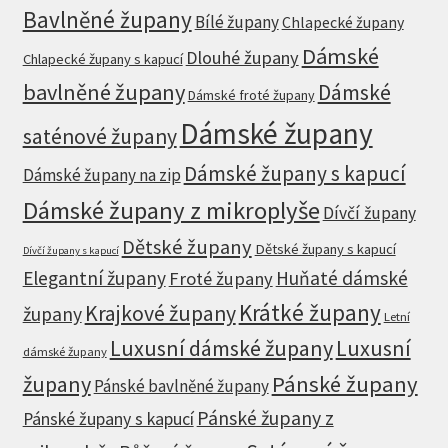
Bavlněné župany
Bílé župany
Chlapecké župany
Dámské
Dlouhé župany
Chlapecké župany s kapucí
bavlněné župany
Dámské
Dámské froté župany
Dámské župany
saténové župany
Dámské župany s kapucí
Dámské župany na zip
Dámské župany z mikroplyše
Dívčí župany
Dětské župany
Dětské župany s kapucí
Dívčí župany s kapucí
Elegantní župany
Huňaté dámské
Froté župany
Krátké župany
Krajkové župany
župany
Letní
Luxusní dámské župany
Luxusní
dámské župany
župany
Pánské župany
Pánské bavlněné župany
Pánské župany z
Pánské župany s kapucí