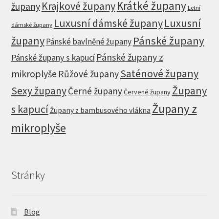
Krátké župany
Krajkové župany
župany
Letní
Luxusní dámské župany
Luxusní
dámské župany
župany
Pánské župany
Pánské bavlněné župany
Pánské župany z
Pánské župany s kapucí
Saténové župany
mikroplyše
Růžové župany
Župany
Sexy župany
Černé župany
Červené župany
Župany z
s kapucí
Župany z bambusového vlákna
mikroplyše
Stránky
Blog