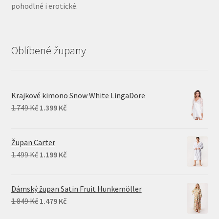
pohodlné i erotické.
Oblíbené župany
Krajkové kimono Snow White LingaDore
Original
Current
1.749
Kč
1.399
Kč
price
price
was:
is:
Župan Carter
1.749 Kč.
1.399 Kč.
Original
Current
1.499
Kč
1.199
Kč
price
price
was:
is:
Dámský župan Satin Fruit Hunkemöller
1.499 Kč.
1.199 Kč.
Original
Current
1.849
Kč
1.479
Kč
price
price