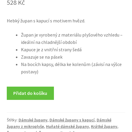
528
Kč
Hebký župan s kapucí s motivem hvězd.
Župan je vyrobený z materiálu plyšového vzhledu –
ideální na chladnější období
Kapuce je z vnitřní strany šedá
Zavazuje se na pásek
Na bocích kapsy, délka ke kolenům (závisí na výšce
postavy)
Přidat do košíku
Štítky:
Dámské župany
,
Dámské župany s kapucí
,
Dámské
župany z mikroplyše
,
Huňaté dámské župany
,
Krátké župany
,