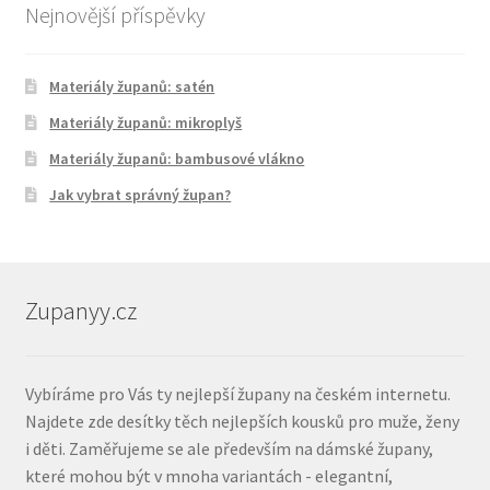
Nejnovější příspěvky
Materiály županů: satén
Materiály županů: mikroplyš
Materiály županů: bambusové vlákno
Jak vybrat správný župan?
Zupanyy.cz
Vybíráme pro Vás ty nejlepší župany na českém internetu.
Najdete zde desítky těch nejlepších kousků pro muže, ženy
i děti. Zaměřujeme se ale především na dámské župany,
které mohou být v mnoha variantách - elegantní,