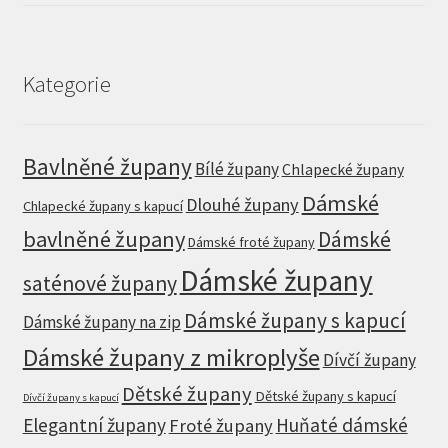
was:
is:
1.849 Kč.
1.479 Kč.
Kategorie
Bavlněné župany
Bílé župany
Chlapecké župany
Dámské
Dlouhé župany
Chlapecké župany s kapucí
bavlněné župany
Dámské
Dámské froté župany
Dámské župany
saténové župany
Dámské župany s kapucí
Dámské župany na zip
Dámské župany z mikroplyše
Dívčí župany
Dětské župany
Dětské župany s kapucí
Dívčí župany s kapucí
Elegantní župany
Huňaté dámské
Froté župany