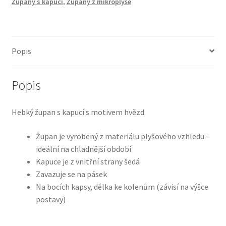
Župany s kapucí
,
Župany z mikroplyše
Popis
Popis
Hebký župan s kapucí s motivem hvězd.
Župan je vyrobený z materiálu plyšového vzhledu –
ideální na chladnější období
Kapuce je z vnitřní strany šedá
Zavazuje se na pásek
Na bocích kapsy, délka ke kolenům (závisí na výšce
postavy)