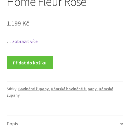
Home Fleur Rose
1.199
Kč
…
zobrazit více
Přidat do košíku
Štítky:
Bavlněné župany
,
Dámské bavlněné župany
,
Dámské
župany
Popis