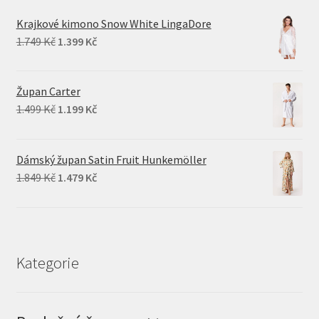
Krajkové kimono Snow White LingaDore
Original
Current
1.749
Kč
1.399
Kč
price
price
was:
is:
Župan Carter
1.749 Kč.
1.399 Kč.
Original
Current
1.499
Kč
1.199
Kč
price
price
was:
is:
Dámský župan Satin Fruit Hunkemöller
1.499 Kč.
1.199 Kč.
Original
Current
1.849
Kč
1.479
Kč
price
price
was:
is:
1.849 Kč.
1.479 Kč.
Kategorie