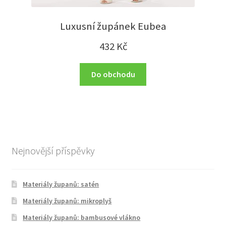
Luxusní župánek Eubea
432
Kč
Do obchodu
Nejnovější příspěvky
Materiály županů: satén
Materiály županů: mikroplyš
Materiály županů: bambusové vlákno