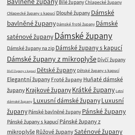
Bavlněné župany
Bílé župany
Chlapecké župany
Dámské
Dlouhé župany
Chlapecké župany s kapucí
bavlněné župany
Dámské
Dámské froté župany
Dámské župany
saténové župany
Dámské župany s kapucí
Dámské župany na zip
Dámské župany z mikroplyše
Dívčí župany
Dětské župany
Dětské župany s kapucí
Dívčí župany s kapucí
Elegantní župany
Huňaté dámské
Froté župany
Krátké župany
Krajkové župany
župany
Letní
Luxusní dámské župany
Luxusní
dámské župany
župany
Pánské župany
Pánské bavlněné župany
Pánské župany z
Pánské župany s kapucí
Saténové župany
mikroplyše
Růžové župany