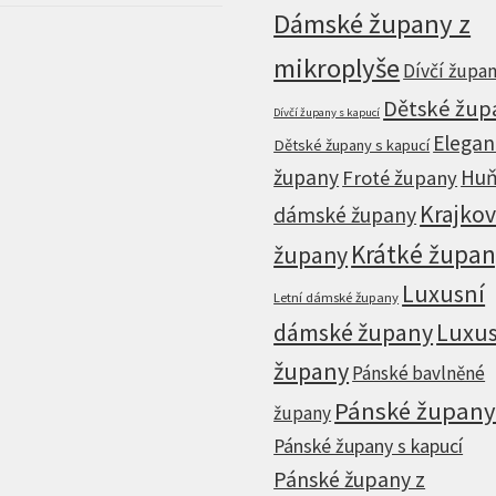
Dámské župany z
was:
is:
1.849 Kč.
1.479 Kč.
mikroplyše
Dívčí župa
Dětské žup
Dívčí župany s kapucí
Elegan
Dětské župany s kapucí
župany
Huň
Froté župany
Krajko
dámské župany
Krátké župa
župany
Luxusní
Letní dámské župany
dámské župany
Luxus
župany
Pánské bavlněné
Pánské župan
župany
Pánské župany s kapucí
Pánské župany z