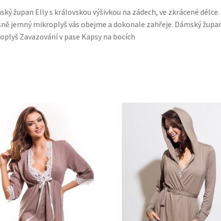
ký župan Elly s královskou výšivkou na zádech, ve zkrácené délce.
ně jemný mikroplyš vás obejme a dokonale zahřeje. Dámský župa
oplyš Zavazování v pase Kapsy na bocích