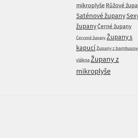
mikroplyše
Růžové žup
Saténové župany
Sex
župany
Černé župany
Župany s
Červené župany
kapucí
Župany z bambuso
Župany z
vlákna
mikroplyše