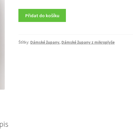
Přidat do košíku
Štítky:
Dámské župany
,
Dámské župany z mikroplyše
pis