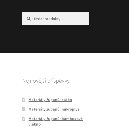
Hledat:
Hledat
Nejnovější příspěvky
Materiály županů: satén
Materiály županů: mikroplyš
Materiály županů: bambusové
vlákno