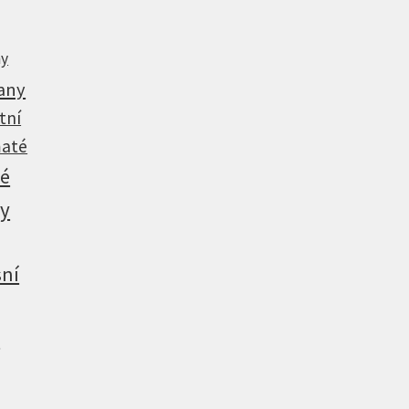
ny
any
tní
até
vé
ny
ní
y