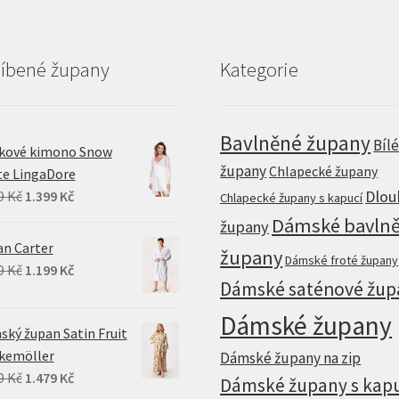
líbené župany
Kategorie
Bavlněné župany
Bíl
jkové kimono Snow
župany
Chlapecké župany
te LingaDore
Original
Current
Dlou
9
Kč
1.399
Kč
Chlapecké župany s kapucí
price
price
Dámské bavln
župany
was:
is:
n Carter
župany
Dámské froté župany
1.749 Kč.
1.399 Kč.
Original
Current
9
Kč
1.199
Kč
Dámské saténové žup
price
price
was:
is:
Dámské župany
ký župan Satin Fruit
1.499 Kč.
1.199 Kč.
kemöller
Dámské župany na zip
Original
Current
9
Kč
1.479
Kč
Dámské župany s kap
price
price