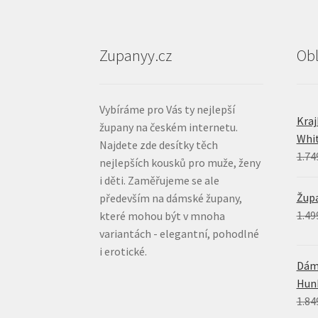
Zupanyy.cz
Ob
Vybíráme pro Vás ty nejlepší
Kra
župany na českém internetu.
Whi
Najdete zde desítky těch
1.74
nejlepších kousků pro muže, ženy
i děti. Zaměřujeme se ale
Župa
především na dámské župany,
1.49
které mohou být v mnoha
variantách - elegantní, pohodlné
i erotické.
Dáms
Hun
1.84