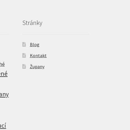
Stránky
Blog
é
Kontakt
hé
Župany
ěné
any
ucí