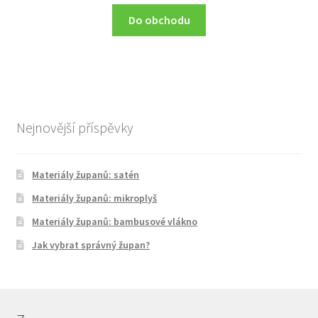
Do obchodu
Nejnovější příspěvky
Materiály županů: satén
Materiály županů: mikroplyš
Materiály županů: bambusové vlákno
Jak vybrat správný župan?