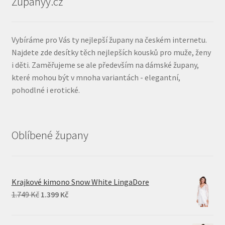
Zupanyy.cz
Vybíráme pro Vás ty nejlepší župany na českém internetu.
Najdete zde desítky těch nejlepších kousků pro muže, ženy
i děti. Zaměřujeme se ale především na dámské župany,
které mohou být v mnoha variantách - elegantní,
pohodlné i erotické.
Oblíbené župany
Krajkové kimono Snow White LingaDore
Original
Current
1.749
Kč
1.399
Kč
price
price
was:
is: