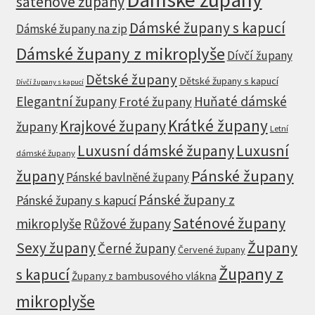
saténové župany
Dámské župany s kapucí
Dámské župany na zip
Dámské župany z mikroplyše
Dívčí župany
Dětské župany
Dětské župany s kapucí
Dívčí župany s kapucí
Elegantní župany
Huňaté dámské
Froté župany
Krátké župany
Krajkové župany
župany
Letní
Luxusní dámské župany
Luxusní
dámské župany
župany
Pánské župany
Pánské bavlněné župany
Pánské župany z
Pánské župany s kapucí
Saténové župany
mikroplyše
Růžové župany
Župany
Sexy župany
Černé župany
Červené župany
Župany z
s kapucí
Župany z bambusového vlákna
mikroplyše