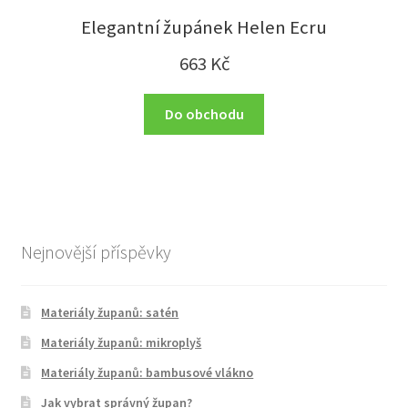
Elegantní župánek Helen Ecru
663
Kč
Do obchodu
Nejnovější příspěvky
Materiály županů: satén
Materiály županů: mikroplyš
Materiály županů: bambusové vlákno
Jak vybrat správný župan?