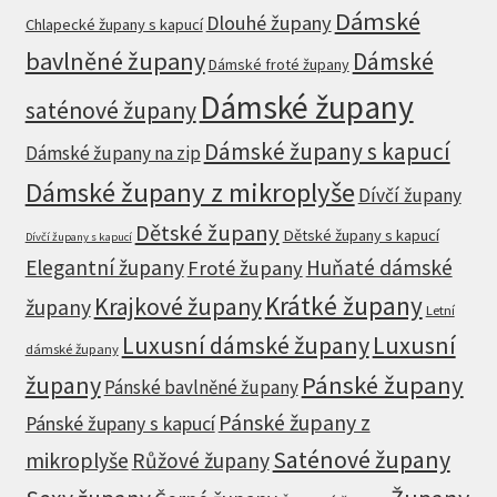
Dámské
Dlouhé župany
Chlapecké župany s kapucí
bavlněné župany
Dámské
Dámské froté župany
Dámské župany
saténové župany
Dámské župany s kapucí
Dámské župany na zip
Dámské župany z mikroplyše
Dívčí župany
Dětské župany
Dětské župany s kapucí
Dívčí župany s kapucí
Elegantní župany
Huňaté dámské
Froté župany
Krátké župany
Krajkové župany
župany
Letní
Luxusní dámské župany
Luxusní
dámské župany
župany
Pánské župany
Pánské bavlněné župany
Pánské župany z
Pánské župany s kapucí
Saténové župany
mikroplyše
Růžové župany