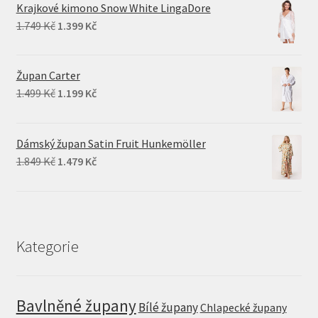
Krajkové kimono Snow White LingaDore
Original
Current
1.749
Kč
1.399
Kč
price
price
was:
is:
Župan Carter
1.749 Kč.
1.399 Kč.
Original
Current
1.499
Kč
1.199
Kč
price
price
was:
is:
Dámský župan Satin Fruit Hunkemöller
1.499 Kč.
1.199 Kč.
Original
Current
1.849
Kč
1.479
Kč
price
price
was:
is:
1.849 Kč.
1.479 Kč.
Kategorie
Bavlněné župany
Bílé župany
Chlapecké župany