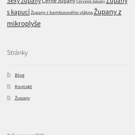
Župany
Sexy župany
Černé župany
Červené župany
Župany z
s kapucí
Župany z bambusového vlákna
mikroplyše
Stránky
Blog
Kontakt
Župany