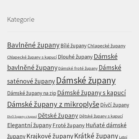
1.849 Kč.
1.479 Kč.
Kategorie
Bavlněné župany
Bílé župany
Chlapecké župany
Dámské
Dlouhé župany
Chlapecké župany s kapucí
bavlněné župany
Dámské
Dámské froté župany
Dámské župany
saténové župany
Dámské župany s kapucí
Dámské župany na zip
Dámské župany z mikroplyše
Dívčí župany
Dětské župany
Dětské župany s kapucí
Dívčí župany s kapucí
Elegantní župany
Huňaté dámské
Froté župany
Krátké župany
Krajkové župany
župany
Letní