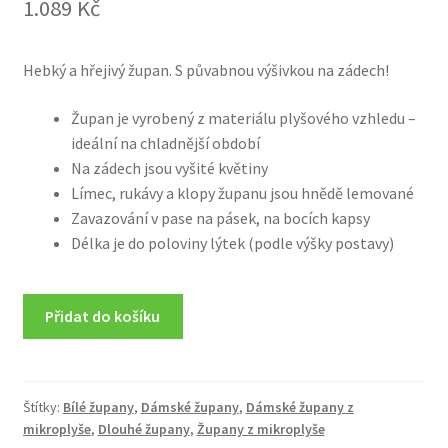
1.089
Kč
Hebký a hřejivý župan. S půvabnou výšivkou na zádech!
Župan je vyrobený z materiálu plyšového vzhledu –
ideální na chladnější období
Na zádech jsou vyšité květiny
Límec, rukávy a klopy županu jsou hnědě lemované
Zavazování v pase na pásek, na bocích kapsy
Délka je do poloviny lýtek (podle výšky postavy)
Přidat do košíku
Štítky:
Bílé župany
,
Dámské župany
,
Dámské župany z
mikroplyše
,
Dlouhé župany
,
Župany z mikroplyše