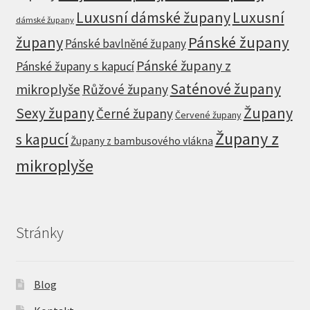
Luxusní dámské župany
Luxusní
dámské župany
župany
Pánské župany
Pánské bavlněné župany
Pánské župany z
Pánské župany s kapucí
Saténové župany
mikroplyše
Růžové župany
Župany
Sexy župany
Černé župany
Červené župany
Župany z
s kapucí
Župany z bambusového vlákna
mikroplyše
Stránky
Blog