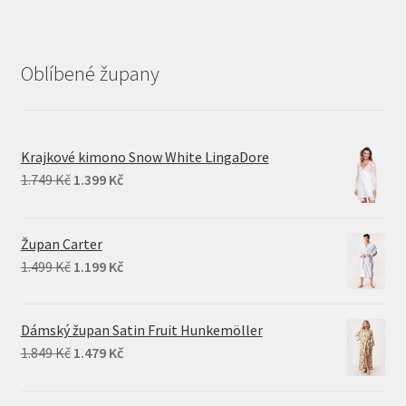
Oblíbené župany
Krajkové kimono Snow White LingaDore
Original
Current
1.749
Kč
1.399
Kč
price
price
was:
is:
Župan Carter
1.749 Kč.
1.399 Kč.
Original
Current
1.499
Kč
1.199
Kč
price
price
was:
is:
Dámský župan Satin Fruit Hunkemöller
1.499 Kč.
1.199 Kč.
Original
Current
1.849
Kč
1.479
Kč
price
price
was:
is: