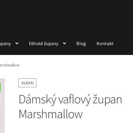
upany
Dětské župany
Blog
Kontakt
arshmallow
SLEVA!
Dámský vaflový župan
Marshmallow