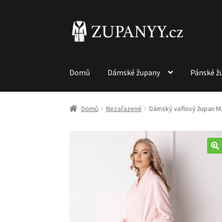
Přeskočit
Přejít
na
k
navigaci
obsahu
webu
Domů
Dámské župany
Pánské ž
Domů
Nezařazené
Dámský vaflový župan M