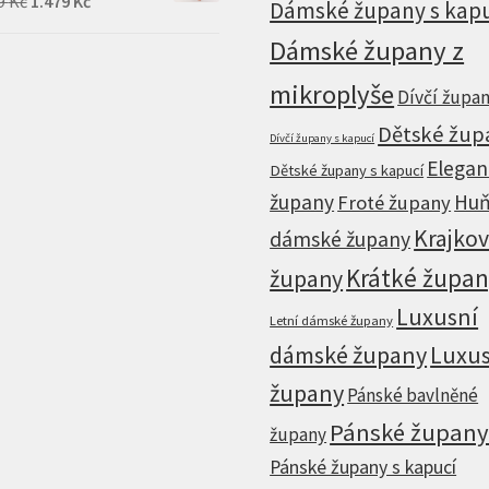
9
Kč
1.479
Kč
Dámské župany s kap
price
price
Dámské župany z
was:
is:
1.849 Kč.
1.479 Kč.
mikroplyše
Dívčí župa
Dětské žup
Dívčí župany s kapucí
Elegan
Dětské župany s kapucí
župany
Huň
Froté župany
Krajko
dámské župany
Krátké župa
župany
Luxusní
Letní dámské župany
dámské župany
Luxus
župany
Pánské bavlněné
Pánské župan
župany
Pánské župany s kapucí