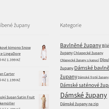
líbené župany
Kategorie
Bavlněné župany
Bíl
jkové kimono Snow
župany
Chlapecké župany
te LingaDore
Original
Current
Dlou
9
Kč
1.399
Kč
Chlapecké župany s kapucí
price
price
Dámské bavln
župany
was:
is:
n Carter
župany
Dámské froté župany
1.749 Kč.
1.399 Kč.
Original
Current
9
Kč
1.199
Kč
Dámské saténové žup
price
price
was:
is:
Dámské župany
ký župan Satin Fruit
1.499 Kč.
1.199 Kč.
kemöller
Dámské župany na zip
Original
Current