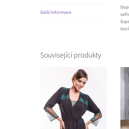
Dopř
Další informace
vafl
župa
bocí
Související produkty