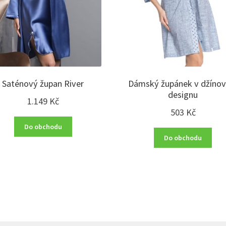
Saténový župan River
Dámský župánek v džíno
designu
1.149
Kč
503
Kč
Do obchodu
Do obchodu