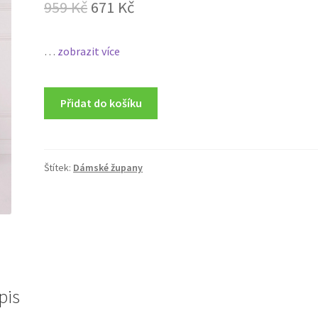
Original
Current
959
Kč
671
Kč
price
price
…
zobrazit více
was:
is:
959 Kč.
671 Kč.
Přidat do košíku
Štítek:
Dámské župany
pis