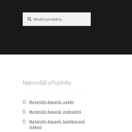
Hledat:
Hledat
Nejnovější příspěvky
Materiály županů: satén
Materiály županů: mikroplyš
Materiály županů: bambusové
vlákno