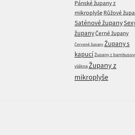
Pánské župany z
mikroplyše
Růžové žup
Saténové župany
Sex
župany
Černé župany
Župany s
Červené župany
kapucí
Župany z bambuso
Župany z
vlákna
mikroplyše