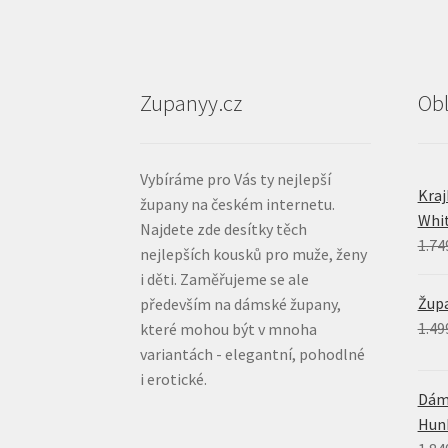
Zupanyy.cz
Ob
Vybíráme pro Vás ty nejlepší
Kra
župany na českém internetu.
Whi
Najdete zde desítky těch
1.74
nejlepších kousků pro muže, ženy
i děti. Zaměřujeme se ale
Župa
především na dámské župany,
1.49
které mohou být v mnoha
variantách - elegantní, pohodlné
i erotické.
Dáms
Hun