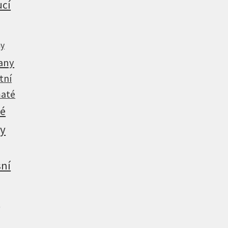
ucí
ny
any
tní
até
vé
ny
ní
y