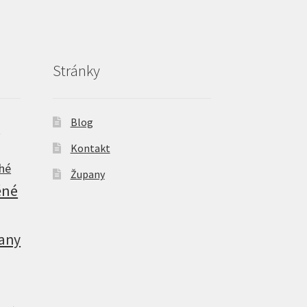
Stránky
Blog
é
Kontakt
hé
Župany
ěné
any