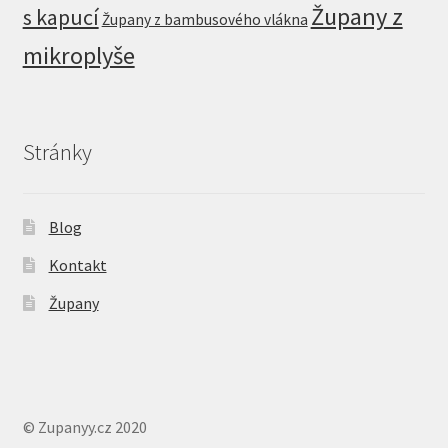
Župany z
s kapucí
Župany z bambusového vlákna
mikroplyše
Stránky
Blog
Kontakt
Župany
© Zupanyy.cz 2020