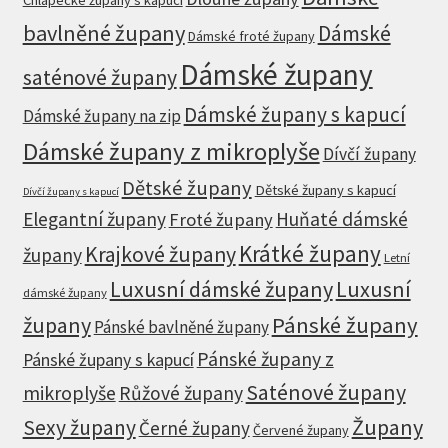
bavlněné župany
Dámské
Dámské froté župany
Dámské župany
saténové župany
Dámské župany s kapucí
Dámské župany na zip
Dámské župany z mikroplyše
Dívčí župany
Dětské župany
Dětské župany s kapucí
Dívčí župany s kapucí
Elegantní župany
Huňaté dámské
Froté župany
Krátké župany
Krajkové župany
župany
Letní
Luxusní dámské župany
Luxusní
dámské župany
župany
Pánské župany
Pánské bavlněné župany
Pánské župany z
Pánské župany s kapucí
Saténové župany
mikroplyše
Růžové župany
Župany
Sexy župany
Černé župany
Červené župany