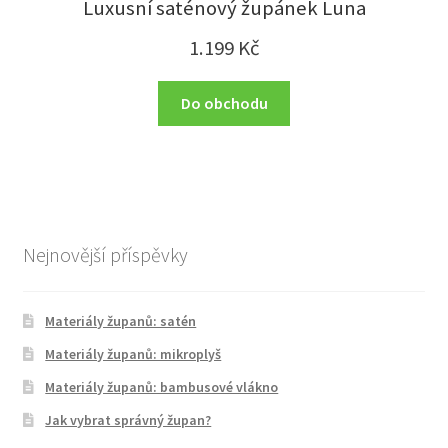
Luxusní saténový župánek Luna
1.199
Kč
Do obchodu
Nejnovější příspěvky
Materiály županů: satén
Materiály županů: mikroplyš
Materiály županů: bambusové vlákno
Jak vybrat správný župan?