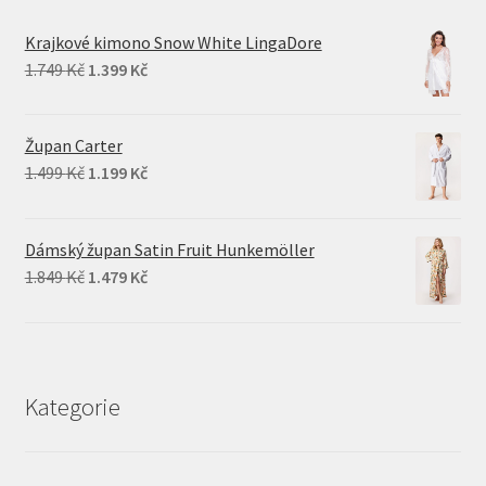
Krajkové kimono Snow White LingaDore
Original
Current
1.749
Kč
1.399
Kč
price
price
was:
is:
Župan Carter
1.749 Kč.
1.399 Kč.
Original
Current
1.499
Kč
1.199
Kč
price
price
was:
is:
Dámský župan Satin Fruit Hunkemöller
1.499 Kč.
1.199 Kč.
Original
Current
1.849
Kč
1.479
Kč
price
price
was:
is:
1.849 Kč.
1.479 Kč.
Kategorie