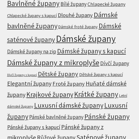
Bavlněné župany
Bílé župany
Chlapecké župany
Dámské
Dlouhé župany
Chlapecké župany s kapucí
bavlněné župany
Dámské
Dámské froté župany
Dámské župany
saténové župany
Dámské župany s kapucí
Dámské župany na zip
Dámské župany z mikroplyše
Dívčí župany
Dětské župany
Dětské župany s kapucí
Dívčí župany s kapucí
Elegantní župany
Huňaté dámské
Froté župany
Krátké župany
Krajkové župany
župany
Letní
Luxusní dámské župany
Luxusní
dámské župany
župany
Pánské župany
Pánské bavlněné župany
Pánské župany z
Pánské župany s kapucí
Saténové župany
mikroplyše
Růžové župany