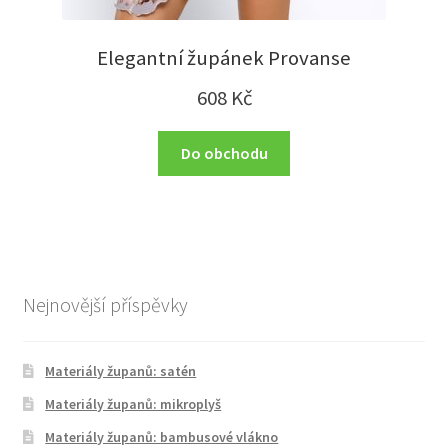
Elegantní župánek Provanse
608
Kč
Do obchodu
Nejnovější příspěvky
Materiály županů: satén
Materiály županů: mikroplyš
Materiály županů: bambusové vlákno