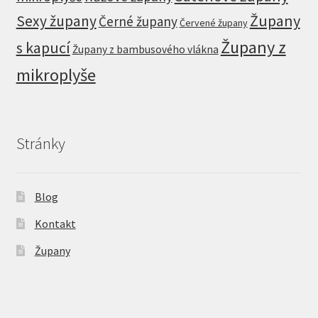
Župany
Sexy župany
Černé župany
Červené župany
Župany z
s kapucí
Župany z bambusového vlákna
mikroplyše
Stránky
Blog
Kontakt
Župany