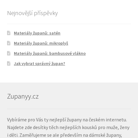
Nejnovější příspěvky
Materiály županů: satén
Materiály županů: mikroplyš
Materiály županů: bambusové vlákno
Jak vybrat správný župan?
Zupanyy.cz
Vybíráme pro Vás ty nejlepší župany na českém internetu.
Najdete zde desítky těch nejlepších kousků pro muže, ženy
i děti. Zaměřujeme se ale především na dámské župany,