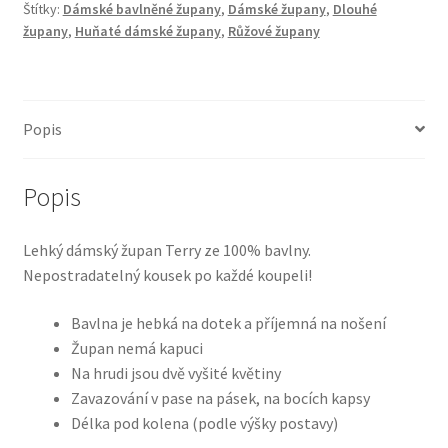
Štítky:
Dámské bavlněné župany
,
Dámské župany
,
Dlouhé
župany
,
Huňaté dámské župany
,
Růžové župany
Popis
Popis
Lehký dámský župan Terry ze 100% bavlny.
Nepostradatelný kousek po každé koupeli!
Bavlna je hebká na dotek a příjemná na nošení
Župan nemá kapuci
Na hrudi jsou dvě vyšité květiny
Zavazování v pase na pásek, na bocích kapsy
Délka pod kolena (podle výšky postavy)