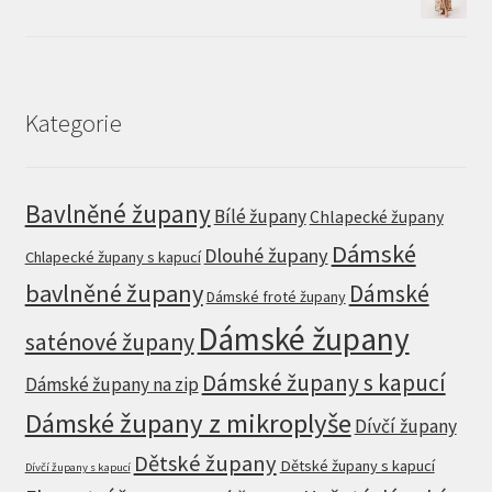
price
price
was:
is:
1.849 Kč.
1.479 Kč.
Kategorie
Bavlněné župany
Bílé župany
Chlapecké župany
Dámské
Dlouhé župany
Chlapecké župany s kapucí
bavlněné župany
Dámské
Dámské froté župany
Dámské župany
saténové župany
Dámské župany s kapucí
Dámské župany na zip
Dámské župany z mikroplyše
Dívčí župany
Dětské župany
Dětské župany s kapucí
Dívčí župany s kapucí