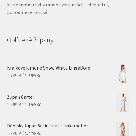
které mohou být v mnoha variantách - elegantní,
pohodlné i erotické.
Oblíbené župany
Krajkové kimono Snow White LingaDore
Original
Current
1.749
Kč
1.399
Kč
price
price
was:
is:
Župan Carter
1.749 Kč.
1.399 Kč.
Original
Current
1.499
Kč
1.199
Kč
price
price
was:
is:
Dámský župan Satin Fruit Hunkemöller
1.499 Kč.
1.199 Kč.
Original
Current
1.849
Kč
1.479
Kč