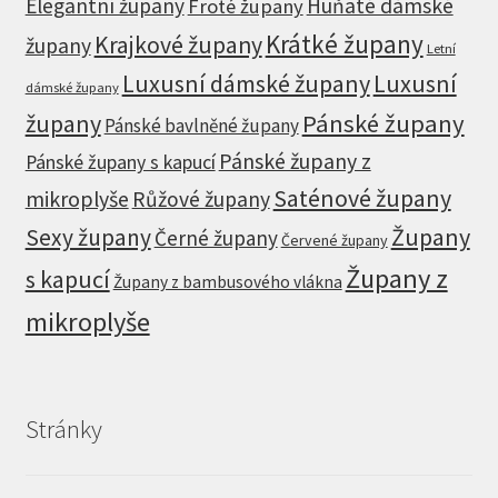
Elegantní župany
Huňaté dámské
Froté župany
Krátké župany
Krajkové župany
župany
Letní
Luxusní dámské župany
Luxusní
dámské župany
župany
Pánské župany
Pánské bavlněné župany
Pánské župany z
Pánské župany s kapucí
Saténové župany
mikroplyše
Růžové župany
Župany
Sexy župany
Černé župany
Červené župany
Župany z
s kapucí
Župany z bambusového vlákna
mikroplyše
Stránky