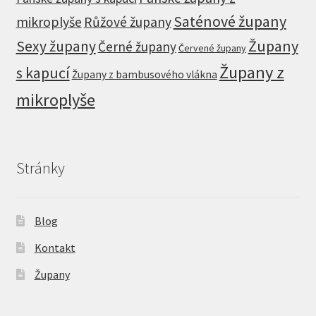
Saténové župany
mikroplyše
Růžové župany
Župany
Sexy župany
Černé župany
Červené župany
Župany z
s kapucí
Župany z bambusového vlákna
mikroplyše
Stránky
Blog
Kontakt
Župany