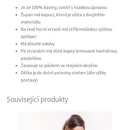
Je ze 100% bavlny, uvnitř s hladkou úpravou
Župan má kapuci, která je ušita z dvojitého
materiálu
Na levé horní straně má stříbrnošedou vyšitou
aplikaci
Má dlouhé rukávy
Po stranách má všité kapsy lemované bavlněnou
paspulkou
Zavazuje se páskem ve stejném dezénu
Délka je do dolní poloviny stehen (dle výšky
postavy)
Související produkty