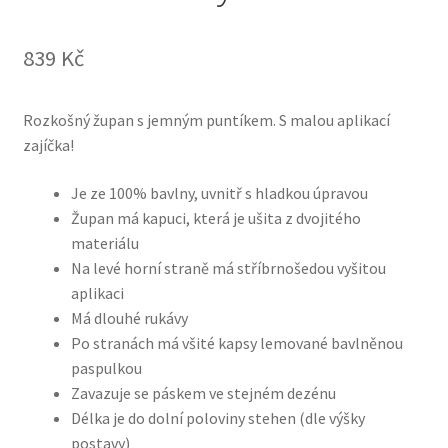
839
Kč
Rozkošný župan s jemným puntíkem. S malou aplikací
zajíčka!
Je ze 100% bavlny, uvnitř s hladkou úpravou
Župan má kapuci, která je ušita z dvojitého
materiálu
Na levé horní straně má stříbrnošedou vyšitou
aplikaci
Má dlouhé rukávy
Po stranách má všité kapsy lemované bavlněnou
paspulkou
Zavazuje se páskem ve stejném dezénu
Délka je do dolní poloviny stehen (dle výšky
postavy)