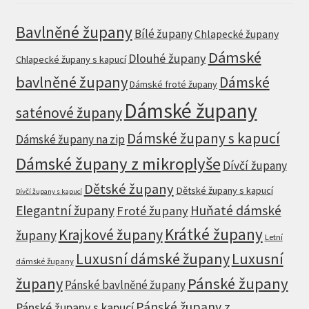
Bavlněné župany
Bílé župany
Chlapecké župany
Dámské
Dlouhé župany
Chlapecké župany s kapucí
bavlněné župany
Dámské
Dámské froté župany
Dámské župany
saténové župany
Dámské župany s kapucí
Dámské župany na zip
Dámské župany z mikroplyše
Dívčí župany
Dětské župany
Dětské župany s kapucí
Dívčí župany s kapucí
Elegantní župany
Huňaté dámské
Froté župany
Krátké župany
Krajkové župany
župany
Letní
Luxusní dámské župany
Luxusní
dámské župany
župany
Pánské župany
Pánské bavlněné župany
Pánské župany z
Pánské župany s kapucí