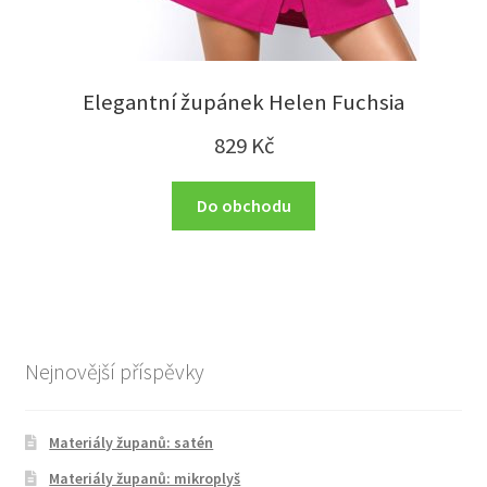
Elegantní župánek Helen Fuchsia
829
Kč
Do obchodu
Nejnovější příspěvky
Materiály županů: satén
Materiály županů: mikroplyš