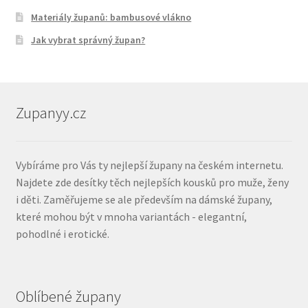
Materiály županů: bambusové vlákno
Jak vybrat správný župan?
Zupanyy.cz
Vybíráme pro Vás ty nejlepší župany na českém internetu.
Najdete zde desítky těch nejlepších kousků pro muže, ženy
i děti. Zaměřujeme se ale především na dámské župany,
které mohou být v mnoha variantách - elegantní,
pohodlné i erotické.
Oblíbené župany