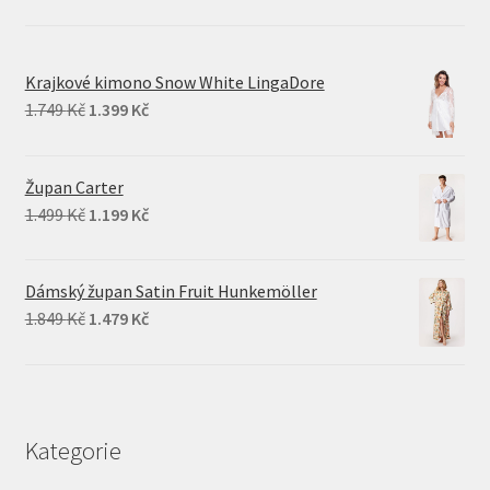
Krajkové kimono Snow White LingaDore
Original
Current
1.749
Kč
1.399
Kč
price
price
was:
is:
Župan Carter
1.749 Kč.
1.399 Kč.
Original
Current
1.499
Kč
1.199
Kč
price
price
was:
is:
Dámský župan Satin Fruit Hunkemöller
1.499 Kč.
1.199 Kč.
Original
Current
1.849
Kč
1.479
Kč
price
price
was:
is:
1.849 Kč.
1.479 Kč.
Kategorie