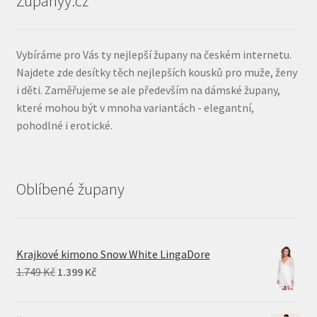
Zupanyy.cz
Vybíráme pro Vás ty nejlepší župany na českém internetu.
Najdete zde desítky těch nejlepších kousků pro muže, ženy
i děti. Zaměřujeme se ale především na dámské župany,
které mohou být v mnoha variantách - elegantní,
pohodlné i erotické.
Oblíbené župany
Krajkové kimono Snow White LingaDore
Original
Current
1.749
Kč
1.399
Kč
price
price
was:
is: