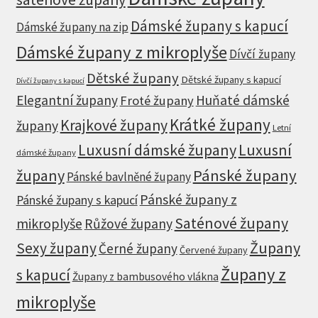
Dámské župany s kapucí
Dámské župany na zip
Dámské župany z mikroplyše
Dívčí župany
Dětské župany
Dětské župany s kapucí
Dívčí župany s kapucí
Elegantní župany
Huňaté dámské
Froté župany
Krátké župany
Krajkové župany
župany
Letní
Luxusní dámské župany
Luxusní
dámské župany
župany
Pánské župany
Pánské bavlněné župany
Pánské župany z
Pánské župany s kapucí
Saténové župany
mikroplyše
Růžové župany
Župany
Sexy župany
Černé župany
Červené župany
Župany z
s kapucí
Župany z bambusového vlákna
mikroplyše